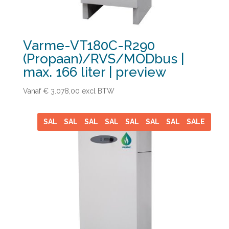
Varme-VT180C-R290
(Propaan)/RVS/MODbus |
max. 166 liter | preview
Vanaf € 3.078,00
excl BTW
SALE
SALE
SALE
SALE
SALE
SALE
SALE
SALE