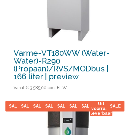
Varme-VT180WW (Water-
Water)-R290
(Propaan)/RVS/MODbus |
166 liter | preview
Vanaf € 3.585,00
excl BTW
Uit
SALE
SALE
SALE
SALE
SALE
SALE
SALE
SALE
voorraad
leverbaar