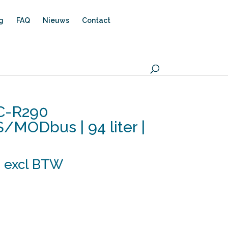
ng
FAQ
Nieuws
Contact
C-R290
/MODbus | 94 liter |
0
excl BTW