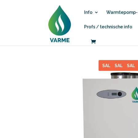
Info
Warmtepomp-b
Profs / technische info
SALE
SALE
SAL