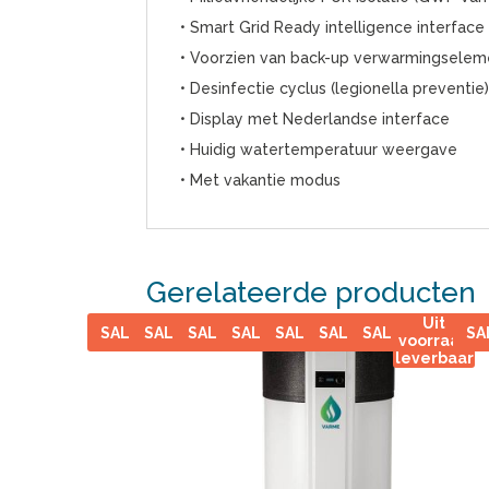
• Smart Grid Ready intelligence interface
• Voorzien van back-up verwarmingsele
• Desinfectie cyclus (legionella preventie
• Display met Nederlandse interface
• Huidig watertemperatuur weergave
• Met vakantie modus
Gerelateerde producten
Uit
SALE
SALE
SALE
SALE
SALE
SALE
SALE
SA
voorraad
leverbaar