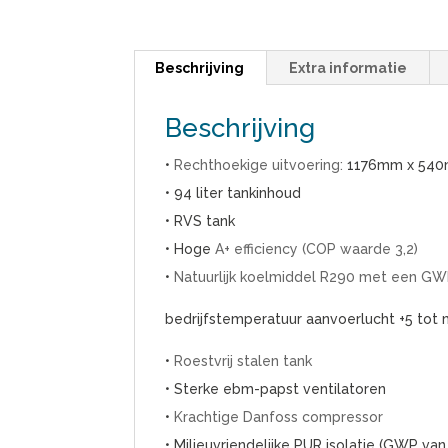
Beschrijving
Extra informatie
Beschrijving
•
Rechthoekige uitvoering:
1176mm x 540m
• 94 liter tankinhoud
• RVS tank
• Hoge
A+ efficiency (COP waarde 3,2)
•
Natuurlijk koelmiddel R290 met een GWP
bedrijfstemperatuur aanvoerlucht +5 tot 
•
Roestvrij stalen tank
• Sterke ebm-papst ventilatoren
•
Krachtige Danfoss compressor
• Milieuvriendelijke PUR isolatie (GWP v