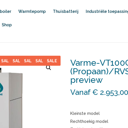
oiler
Warmtepomp
Thuisbatterij
Industriële toepassi
Shop
Varme-VT100
E
SALE
SALE
SALE
SALE
SALE
(Propaan)/RVS
preview
Vanaf € 2.953,0
Kleinste model
Rechthoekig model