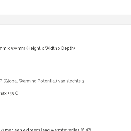
m x 575mm (Height x Width x Depth)
 (Global Warming Potential) van slechts 3
max +35 C
an 7) met een extreem laag warmteverlies (6 W)