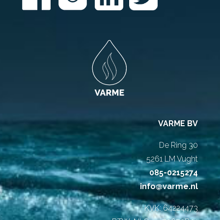
VARME BV
De Ring 30
5261 LM Vught
085-0215274
info@varme.nl
KVK: 64224473