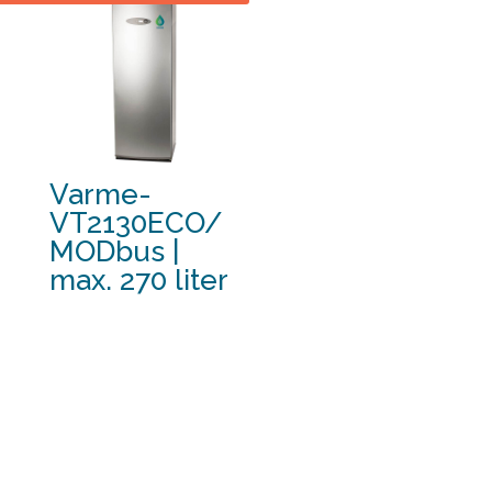
incl.BTW
€ 3,515.00
incl.BTW
Varme-
VT2130ECO/
MODbus |
max. 270 liter