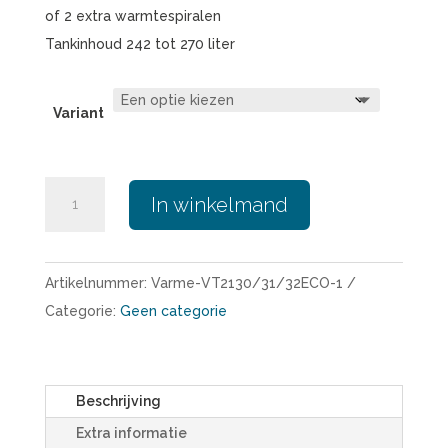
of 2 extra warmtespiralen
Tankinhoud 242 tot 270 liter
Variant
Varme-
In winkelmand
VT2130ECO/MODbus
|
max.
Artikelnummer:
Varme-VT2130/31/32ECO-1
270
Categorie:
Geen categorie
liter
|
B2B
Beschrijving
aantal
Extra informatie