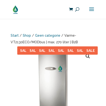
Start
/
Shop
/
Geen categorie
/ Varme-
VT2130ECO/MODbus | max. 270 liter | B2B
SALE
SALE
SALE
SALE
SALE
SALE
SALE
SALE