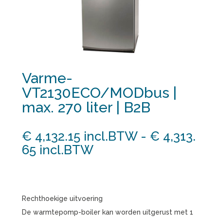
Varme-
VT2130ECO/MODbus |
max. 270 liter | B2B
€
4,132.15
incl.BTW
-
€
4,313.
Prijsklasse:
65
incl.BTW
€ 4,132.15
incl.BTW
tot
Rechthoekige uitvoering
€ 4,313.65
De warmtepomp-boiler kan worden uitgerust met 1
incl.BTW