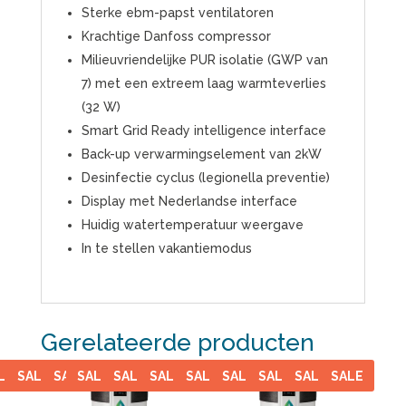
Sterke ebm-papst ventilatoren
Krachtige Danfoss compressor
Milieuvriendelijke PUR isolatie (GWP van
7) met een extreem laag warmteverlies
(32 W)
Smart Grid Ready intelligence interface
Back-up verwarmingselement van 2kW
Desinfectie cyclus (legionella preventie)
Display met Nederlandse interface
Huidig watertemperatuur weergave
In te stellen vakantiemodus
Gerelateerde producten
LE
SALE
SALE
SALE
SALE
SALE
SALE
SALE
SALE
SALE
SALE
SALE
SALE
SALE