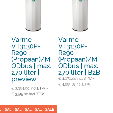
Varme-
Varme-
VT3130P-
VT3130P-
R290
R290
(Propaan)/M
(Propaan)/M
ODbus | max.
ODbus | max.
270 liter |
270 liter | B2B
preview
€
4,070.44
incl.BTW
-
Prijsklasse:
€
4,253.15
incl.BTW
€
3,364.00
incl.BTW
-
€ 4,070.44
Prijsklasse:
€
3,515.00
incl.BTW
incl.BTW
€ 3,364.00
tot
incl.BTW
€ 4,253.15
LE
SALE
SALE
SALE
SALE
SALE
tot