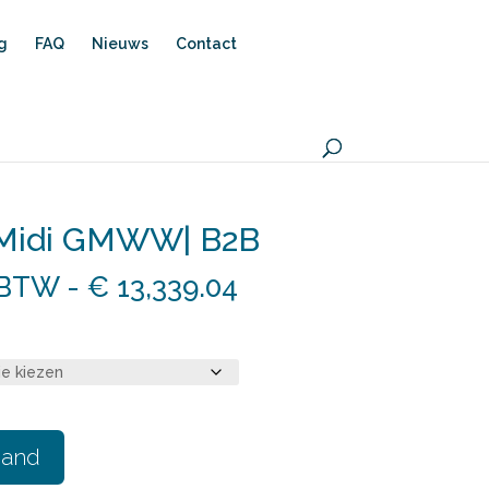
ng
FAQ
Nieuws
Contact
 Midi GMWW| B2B
.BTW
-
€
13,339.04
sse:
3.94
TW
9.04
mand
TW