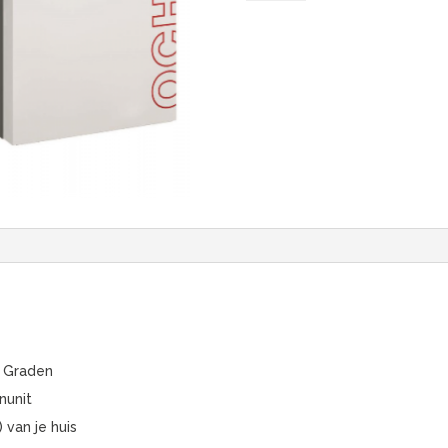
Midi
GMWW|
B2B
aantal
 Graden
enunit
 van je huis