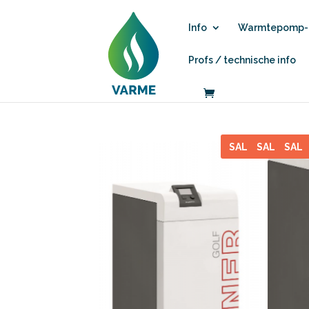
Info
Warmtepomp-b
Profs / technische info
SALE
SALE
SAL