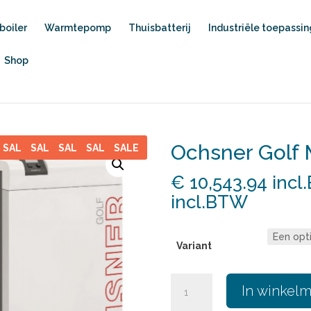
oiler
Warmtepomp
Thuisbatterij
Industriële toepassi
Shop
Ochsner Golf
E
SALE
SALE
SALE
SALE
SALE
€
10,543.94
incl
Prijskla
incl.BTW
€ 10,54
incl.B
Variant
tot
€ 13,33
Ochsner
In winkel
incl.B
Golf