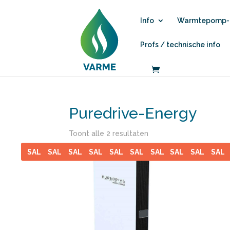
Info
Warmtepomp-b
Profs / technische info
Puredrive-Energy
Toont alle 2 resultaten
SALE
SALE
SALE
SALE
SALE
SALE
SALE
SALE
SALE
SALE
SALE