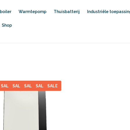
oiler
Warmtepomp
Thuisbatterij
Industriële toepassi
Shop
SALE
SALE
SALE
SALE
SALE