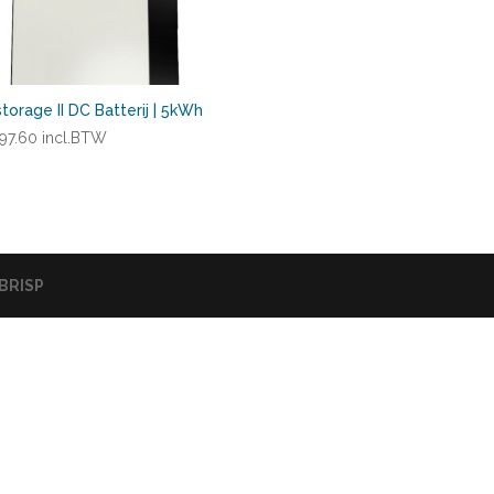
torage II DC Batterij | 5kWh
97.60
incl.BTW
BRISP