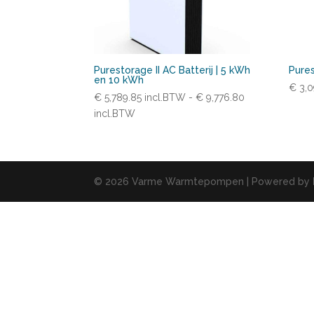
Purestorage II AC Batterij | 5 kWh
Pures
en 10 kWh
€
3,0
€
5,789.85
incl.BTW
-
€
9,776.80
Prijsklasse:
incl.BTW
€ 5,789.85
incl.BTW
tot
€ 9,776.80
© 2026 Varme Warmtepompen | Powered by
incl.BTW