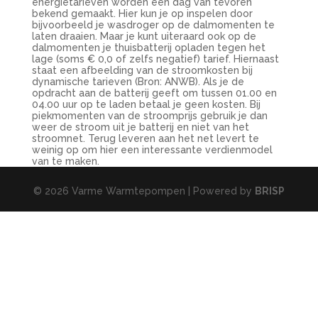
energietarieven worden een dag van tevoren
bekend gemaakt. Hier kun je op inspelen door
bijvoorbeeld je wasdroger op de dalmomenten te
laten draaien. Maar je kunt uiteraard ook op de
dalmomenten je thuisbatterij opladen tegen het
lage (soms € 0,0 of zelfs negatief) tarief. Hiernaast
staat een afbeelding van de stroomkosten bij
dynamische tarieven (Bron: ANWB). Als je de
opdracht aan de batterij geeft om tussen 01.00 en
04.00 uur op te laden betaal je geen kosten. Bij
piekmomenten van de stroomprijs gebruik je dan
weer de stroom uit je batterij en niet van het
stroomnet. Terug leveren aan het net levert te
weinig op om hier een interessante verdienmodel
van te maken.
© 2026 Varme Warmtepompen | Powered by
BRISP