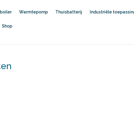
oiler
Warmtepomp
Thuisbatterij
Industriële toepassi
Shop
ten